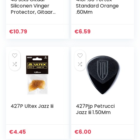
Siliconen Vinger
Standard Orange
Protector, Gitaar
.60Mm
Picks/Vinger
Thumb Picks, Kleur
Vingertop
€
10.79
€
6.59
Bescherming
Covers Caps in 5…
427P Ultex Jazz Iii
427Pjp Petrucci
Jazz Iii 1.50Mm
€
4.45
€
6.00