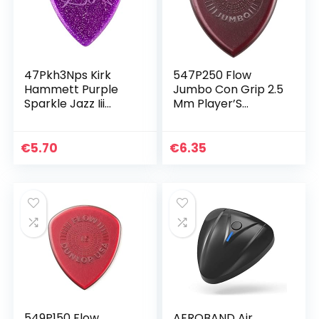
47Pkh3Nps Kirk
547P250 Flow
Hammett Purple
Jumbo Con Grip 2.5
Sparkle Jazz Iii
Mm Player’S
Player’S Pack/6
Pack/3
€
5.70
€
6.35
549P150 Flow
AEROBAND Air