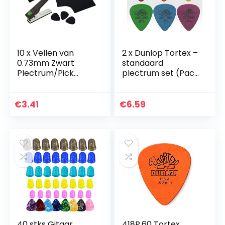
10 x Vellen van
2 x Dunlop Tortex –
0.73mm Zwart
standaard
Plectrum/Pick
plectrum set (Pack
Materiaal voor
van 6) – 0,5 – 1,14
gebruik met Pick
mm
Punches
€
3.41
€
6.59
40 stks Gitaar
418P.60 Tortex