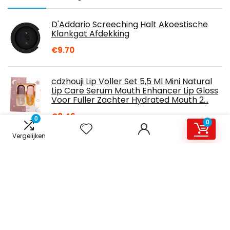
D'Addario Screeching Halt Akoestische
Klankgat Afdekking
€
9.70
cdzhouji Lip Voller Set 5,5 Ml Mini Natural
Lip Care Serum Mouth Enhancer Lip Gloss
Voor Fuller Zachter Hydrated Mouth 2…
€
8.46
0
0
Vergelijken
Pignose 7-100 Legendarische draagbare
versterker
€
155.65
D'Addario Elektrische gitaarsnaren,
elektrische gitaar, platte wound snaren,
het meest populaire snaarmerk