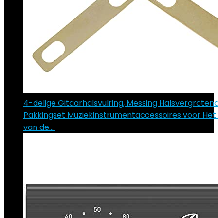
4-delige Gitaarhalsvulring, Messing Halsvergroten
Pakkingset Muziekinstrumentaccessoires voor He
van de…
€
13.23