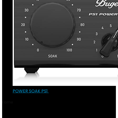
POWER SOAK PS1
€
117.51
Home
Product Datum eerste beschikbaarheid
15 januari
2020