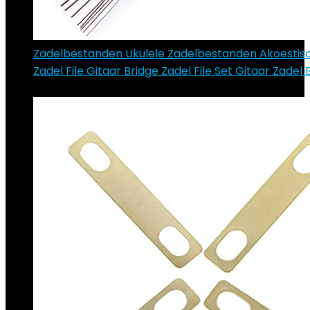
Zadelbestanden Ukulele Zadelbestanden Akoestis
Zadel File Gitaar Bridge Zadel File Set Gitaar Zadel 
€
4.66