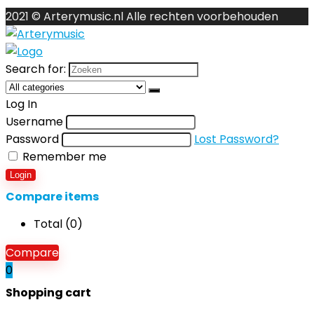
2021 © Arterymusic.nl Alle rechten voorbehouden
Search for:
Log In
Username
Password
Lost Password?
Remember me
Login
Compare items
Total (
0
)
Compare
0
Shopping cart