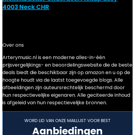
4003 Neck CHR
Added to wishlist
Removed from wishlist
0
Add to compare
€
135.88
Over ons
Arterymusic.nl is een moderne alles-in-één
prijsvergelijkings- en beoordelingswebsite die de beste
deals biedt die beschikbaar zijn op amazon en u op de
hoogte houdt via de laatst toegevoegde blogs. Alle
afbeeldingen zijn auteursrechtelijk beschermd door
hun respectievelijke eigenaren. Alle geciteerde inhoud
is afgeleid van hun respectievelijke bronnen.
WORD LID VAN ONZE MAILLIJST VOOR BEST
Aanbiedingen