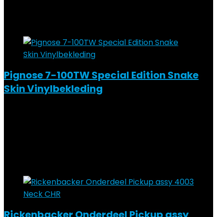
Added to wishlist
Removed from wishlist
0
Add to compare
Pignose 7-100TW Special Edition Snake
Skin Vinylbekleding
Added to wishlist
Removed from wishlist
0
Add to compare
€
166.35
Added to wishlist
Removed from wishlist
0
Add to compare
Rickenbacker Onderdeel Pickup assy