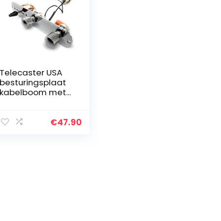
Telecaster USA
besturingsplaat
kabelboom met
CTS Custom Post
Oak schakelaar
Orange Drop
€
47.90