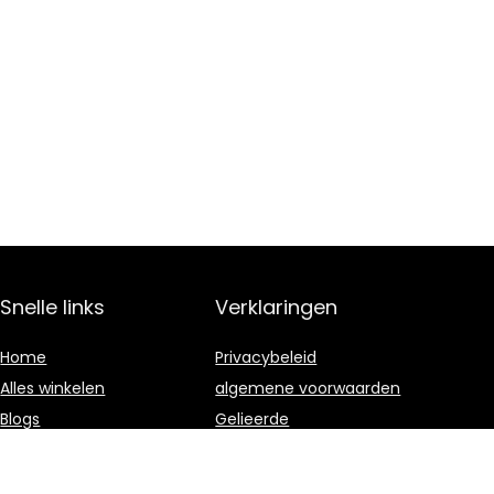
Snelle links
Verklaringen
Home
Privacybeleid
Alles winkelen
algemene voorwaarden
Blogs
Gelieerde
openbaarmaking
Adverteren?
Onze webshops