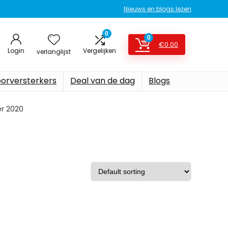
Nieuws en blogs lezen
0
0
€
0.00
Login
Vergelijken
verlanglijst
oorversterkers
Deal van de dag
Blogs
r 2020