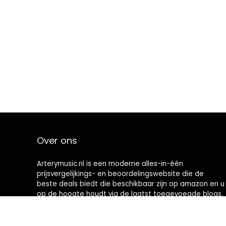
Over ons
Arterymusic.nl is een moderne alles-in-één
prijsvergelijkings- en beoordelingswebsite die de
beste deals biedt die beschikbaar zijn op amazon en u
op de hoogte houdt via de laatst toegevoegde blogs.
Alle afbeeldingen zijn auteursrechtelijk beschermd
door hun respectievelijke eigenaren. Alle geciteerde
inhoud is afgeleid van hun respectievelijke bronnen.