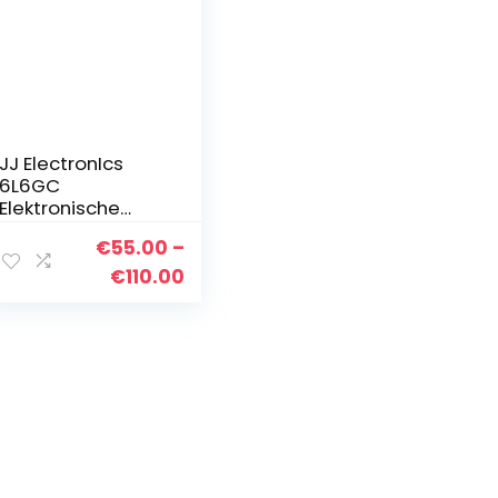
JJ ElectronIcs
6L6GC
Elektronische
uitgangsbuis/ven
€
55.00
–
tiel Enkel &
Gekoppeld x2
Price
€
110.00
Matched Pair
range:
€55.00
through
€110.00