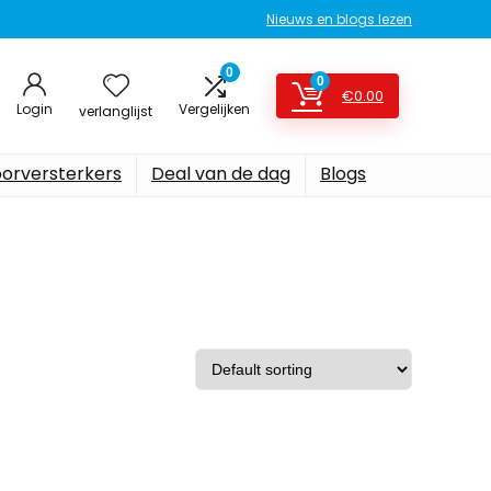
Nieuws en blogs lezen
0
0
€
0.00
Login
Vergelijken
verlanglijst
oorversterkers
Deal van de dag
Blogs