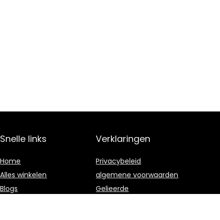
Snelle links
Verklaringen
Home
Privacybeleid
Alles winkelen
algemene voorwaarden
Blogs
Gelieerde
openbaarmaking
Adverteren?
Onze webshops