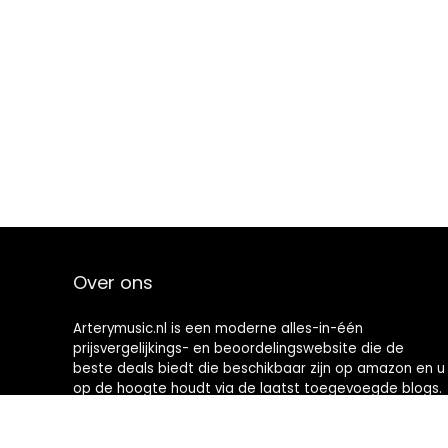
Over ons
Arterymusic.nl is een moderne alles-in-één
prijsvergelijkings- en beoordelingswebsite die de
beste deals biedt die beschikbaar zijn op amazon en u
op de hoogte houdt via de laatst toegevoegde blogs.
Alle afbeeldingen zijn auteursrechtelijk beschermd
door hun respectievelijke eigenaren. Alle geciteerde