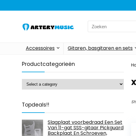
Search
for:
Accessoires
Gitaren, basgitaren en sets
Productcategorieën
H
Sh
Topdeals!!
Slagplaat voorbedraad Een Set
Van 11-gat SSS-gitaar Pickguard
Backplaat En Schroeven,