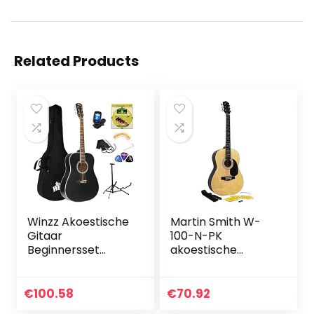
Related Products
Winzz Akoestische
Martin Smith W-
Gitaar
100-N-PK
Beginnersset
akoestische
Halve Grootte
gitaarset met
Archaistisch met
gitaarsnaren,
Gitaartas,
gitaarplectrums
€
100.58
€
70.92
Cliptuner, Riem,
en gitaarriem –