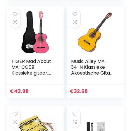
Peddel, Extra
natuurlijk
Snaar- en…
TIGER Mad About
Music Alley MA-
MA-CG09
34-N Klassieke
Klassieke gitaar,
Akoestische Gitaar
1/2 maat roze
Kindergitaar en
klassieke gitaar –
Junior Gitaar
kleurrijke Spaanse
€
43.98
€
32.68
gitaar met
draagtas, riem…