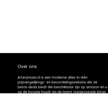
Over ons
Arterymusic.nl is een moderne alles-in-één
prijsvergelijkings- en beoordelingswebsite die de
beste deals biedt die beschikbaar zijn op amazon en u
op de hoogte houdt via de laatst toegevoegde blogs.
Alle afbeeldingen zijn auteursrechtelijk beschermd
door hun respectievelijke eigenaren. Alle geciteerde
inhoud is afgeleid van hun respectievelijke bronnen.