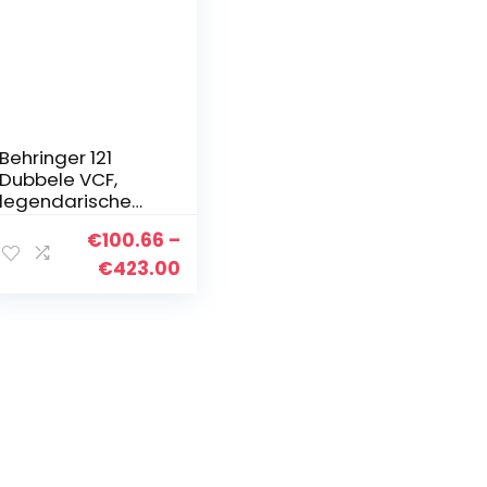
Behringer 121
Dubbele VCF,
legendarische
analoge dubbele
€
100.66
–
VCF-module voor
Eurorack
Price
€
423.00
range:
€100.66
through
€423.00