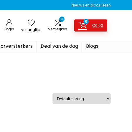
Nieuws en blogs lezen
0
0
€
0.00
Login
Vergelijken
verlanglijst
oorversterkers
Deal van de dag
Blogs