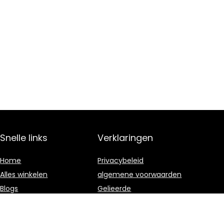
Snelle links
Verklaringen
Home
Privacybeleid
Alles winkelen
algemene voorwaarden
Blogs
Gelieerde
openbaarmaking
Adverteren?
Onze webshops