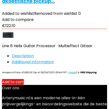
akoestische pickup…
Added to wishlist
Removed from wishlist
0
Add to compare
€
122.10
Line 6 Helix Guitar Processor · Multieffect Gitaar
Description
Additional information
Amazon.nl Price:
€
1,890.00
(as of 08/04/2023 08:44 PST-
Details
)
&
FREE Shipping
.
Add to cart
Over ons
Arterymusic.nl is een moderne alles-in-één
prijsvergelijkings- en beoordelingswebsite die de beste