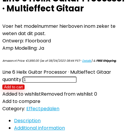
· Multieffect Gitaar
Voer het modelnummer hierboven inom zeker te
weten dat dit past.
Ontwerp: Floorboard
Amp Modelling: Ja
Amazon.nl Price:
€
1,890.00
(as of 08/04/2023 08:44 PST-
Details
)
&
FREE Shipping
.
Line 6 Helix Guitar Processor · Multieffect Gitaar
quantity
Add to cart
Added to wishlist
Removed from wishlist
0
Add to compare
Category:
Effectpedalen
Description
Additional information