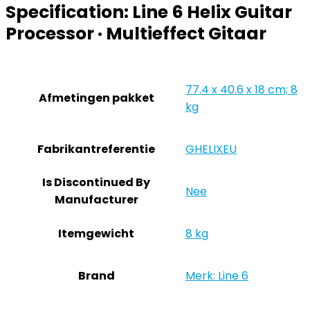
Specification:
Line 6 Helix Guitar
Processor · Multieffect Gitaar
‎77.4 x 40.6 x 18 cm; 8
Afmetingen pakket
kg
Fabrikantreferentie
‎GHELIXEU
Is Discontinued By
‎Nee
Manufacturer
Itemgewicht
‎8 kg
Brand
Merk: Line 6