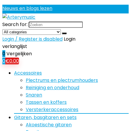
Nieuws en blogs lezen
Search for:
Login / Register is disabled
Login
verlanglijst
0
Vergelijken
0
€
0.00
Accessoires
Plectrums en plectrumhouders
Reiniging en onderhoud
Snaren
Tassen en koffers
Versterkeraccessoires
Gitaren, basgitaren en sets
Akoestische gitaren